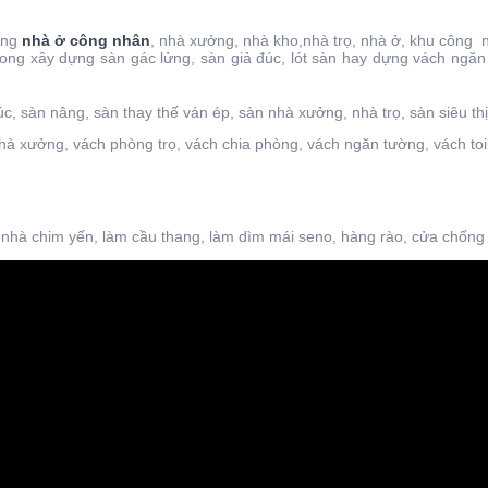
dựng
nhà ở công nhân
, nhà xưởng, nhà kho,nhà trọ, nhà ở, khu công
 trong xây dựng sàn gác lửng, sàn giả đúc, lót sàn hay dựng vách 
đúc, sàn nâng, sàn thay thế ván ép, sàn nhà xưởng, nhà trọ, sàn siêu 
à xưởng, vách phòng trọ, vách chia phòng, vách ngăn tường, vách to
 nhà chim yến, làm cầu thang, làm dìm mái seno, hàng rào, cửa chống