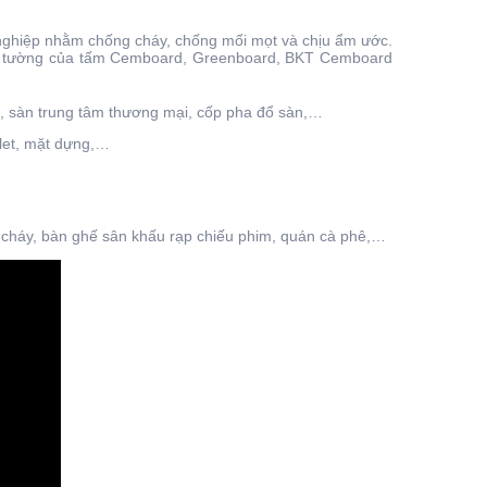
 nghiệp nhằm chống cháy, chống mối mọt và chịu ẩm ước.
ngăn tường của tấm Cemboard, Greenboard, BKT Cemboard
thị, sàn trung tâm thương mại, cốp pha đổ sàn,…
ilet, mặt dựng,…
 cháy, bàn ghế sân khấu rạp chiếu phim, quán cà phê,…