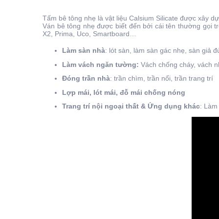
Tấm bê tông nhẹ là vật liệu Calsium Silicate được xây 
Ván bê tông nhẹ được biết đến bởi cái tên thường gọi
X2, Prima, Uco, Smartboard…
Làm sàn nhà
: lót sàn, làm sàn gác nhẹ, sàn giả 
Làm vách ngăn tường:
Vách chống cháy, vách nh
Đóng trần nhà
: trần chìm, trần nổi, trần trang trí
Lợp mái, lót mái, đỗ mái chống nóng
Trang trí nội ngoại thất & Ứng dụng khác
: Làm