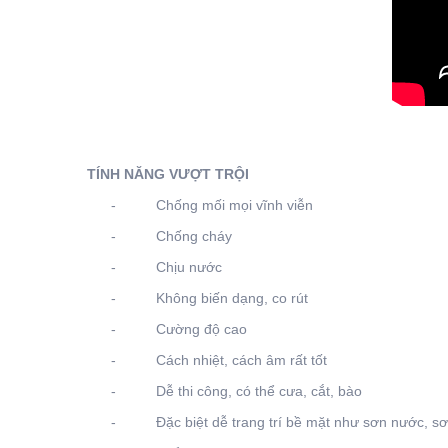
TÍNH NĂNG VƯỢT TRỘI
- Chống mối mọi vĩnh viễn
- Chống cháy
- Chịu nước
- Không biến dạng, co rút
- Cường độ cao
- Cách nhiệt, cách âm rất tốt
- Dễ thi công, có thể cưa, cắt, bào
- Đặc biệt dễ trang trí bề mặt như sơn nước, sơn 