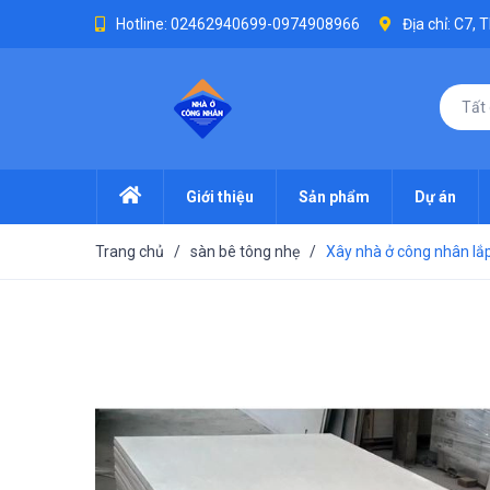
Hotline:
02462940699-0974908966
Địa chỉ: C7,
Tất
Giới thiệu
Sản phẩm
Dự án
Trang chủ
/
sàn bê tông nhẹ
/
Xây nhà ở công nhân lắ