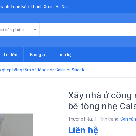
 Thanh Xuân Bắc, Thanh Xuân, Hà Nội
 cả sản phẩm
Tin tức
Báo giá
Liên hệ
p ghép bằng tấm bê tông nhẹ Calsium Silicate
Xây nhà ở công 
bê tông nhẹ Cals
Thương hiệu:
|
Tình trạng:
Còn hà
Liên hệ