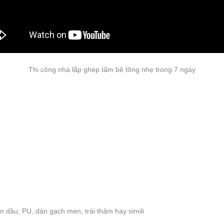
Thi công nhà lắp ghép tấm bê tông nhẹ trong 7 ngày
dầu, PU, dán gạch men, trải thảm hay simili