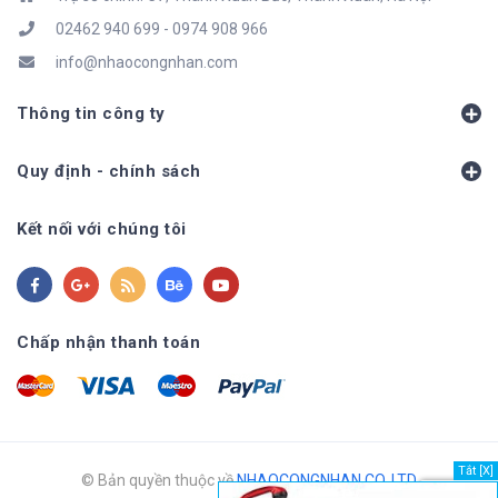
02462 940 699 - 0974 908 966
info@nhaocongnhan.com
Thông tin công ty
Quy định - chính sách
Kết nối với chúng tôi
Chấp nhận thanh toán
Tắt [X]
© Bản quyền thuộc về
NHAOCONGNHAN CO.,LTD